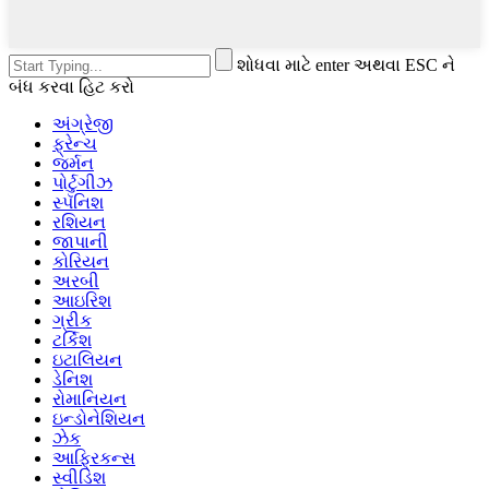
શોધવા માટે enter અથવા ESC ને
બંધ કરવા હિટ કરો
અંગ્રેજી
ફ્રેન્ચ
જર્મન
પોર્ટુગીઝ
સ્પૅનિશ
રશિયન
જાપાની
કોરિયન
અરબી
આઇરિશ
ગ્રીક
ટર્કિશ
ઇટાલિયન
ડેનિશ
રોમાનિયન
ઇન્ડોનેશિયન
ઝેક
આફ્રિકન્સ
સ્વીડિશ