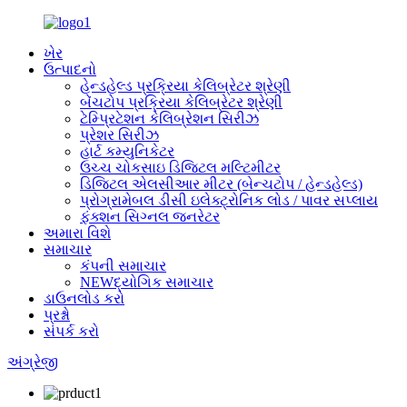
ખેર
ઉત્પાદનો
હેન્ડહેલ્ડ પ્રક્રિયા કેલિબ્રેટર શ્રેણી
બેંચટોપ પ્રક્રિયા કેલિબ્રેટર શ્રેણી
ટેમ્પ્રિટેશન કેલિબ્રેશન સિરીઝ
પ્રેશર સિરીઝ
હાર્ટ કમ્યુનિકેટર
ઉચ્ચ ચોકસાઇ ડિજિટલ મલ્ટિમીટર
ડિજિટલ એલસીઆર મીટર (બેન્ચટોપ / હેન્ડહેલ્ડ)
પ્રોગ્રામેબલ ડીસી ઇલેક્ટ્રોનિક લોડ / પાવર સપ્લાય
ફંક્શન સિગ્નલ જનરેટર
અમારા વિશે
સમાચાર
કંપની સમાચાર
NEWદ્યોગિક સમાચાર
ડાઉનલોડ કરો
પ્રશ્નો
સંપર્ક કરો
અંગ્રેજી