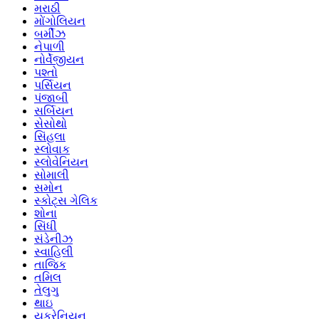
મરાઠી
મોંગોલિયન
બર્મીઝ
નેપાળી
નોર્વેજીયન
પશ્તો
પર્સિયન
પંજાબી
સર્બિયન
સેસોથો
સિંહલા
સ્લોવાક
સ્લોવેનિયન
સોમાલી
સમોન
સ્કોટ્સ ગેલિક
શોના
સિંધી
સંડેનીઝ
સ્વાહિલી
તાજિક
તમિલ
તેલુગુ
થાઇ
યુક્રેનિયન