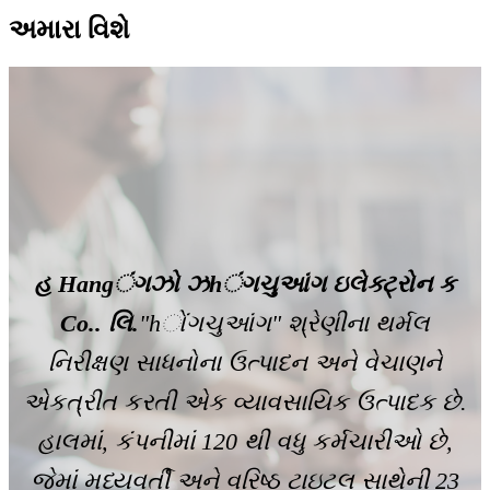
અમારા વિશે
હ Hangંગઝો ઝhંગચુઆંગ ઇલેક્ટ્રોન ક
ે
Co.. લિ.
"hોંગચુઆંગ" શ્રેણીના થર્મલ
નિરીક્ષણ સાધનોના ઉત્પાદન અને વેચાણને
એકત્રીત કરતી એક વ્યાવસાયિક ઉત્પાદક છે.
એક
હાલમાં, કંપનીમાં 120 થી વધુ કર્મચારીઓ છે,
તિ
જેમાં મધ્યવર્તી અને વરિષ્ઠ ટાઇટલ સાથેની 23