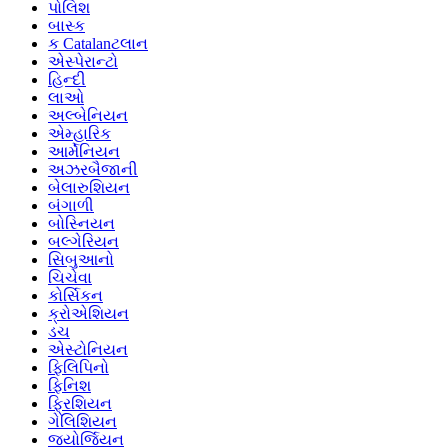
પોલિશ
બાસ્ક
ક Catalanટલાન
એસ્પેરાન્ટો
હિન્દી
લાઓ
અલ્બેનિયન
એમ્હારિક
આર્મેનિયન
અઝરબૈજાની
બેલારુશિયન
બંગાળી
બોસ્નિયન
બલ્ગેરિયન
સિબુઆનો
ચિચેવા
કોર્સિકન
ક્રોએશિયન
ડચ
એસ્ટોનિયન
ફિલિપિનો
ફિનિશ
ફ્રિશિયન
ગેલિશિયન
જ્યોર્જિયન