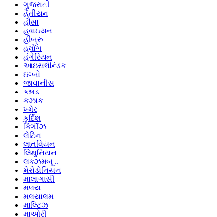
ગુજરાતી
હૈતીયન
હૌસા
હવાઇયન
હીબ્રુ
હમોંગ
હંગેરિયન
આઇસલેન્ડિક
ઇગ્બો
જાવાનીસ
કન્નડ
કઝાક
ખ્મેર
કુર્દિશ
કિર્ગીઝ
લેટિન
લાતવિયન
લિથુનિયન
લક્ઝમબૂ ..
મેસેડોનિયન
માલાગાસી
મલય
મલયાલમ
માલ્ટિઝ
માઓરી