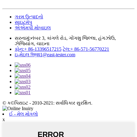
ગરમ ઉત્પાદનો
સાઇટમેપ
એએમપી મોબાઇલ
સરનામું:
નંબર 3, કાંગલે રોડ, ગોંગશુ જિલ્લા, હંગઝોઉ,
ઝેજિયાંગ, ચાઇના
ફોન:
+ 86-13396517215
ટેલ:
+ 86-571-56770221
ઇ-મેઇલ
বিক্রয়1@east-tester.com
© ક©પિરાઇટ - 2010-2021: સર્વાધિકાર સુરક્ષિત.
ઈ - મેલ મોકલો
x