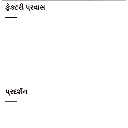
ફેક્ટરી પ્રવાસ
પ્રદર્શન