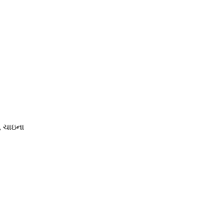
ગ, ચાઇના