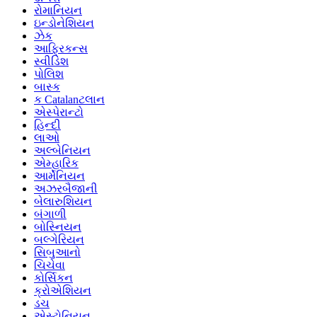
રોમાનિયન
ઇન્ડોનેશિયન
ઝેક
આફ્રિકન્સ
સ્વીડિશ
પોલિશ
બાસ્ક
ક Catalanટલાન
એસ્પેરાન્ટો
હિન્દી
લાઓ
અલ્બેનિયન
એમ્હારિક
આર્મેનિયન
અઝરબૈજાની
બેલારુશિયન
બંગાળી
બોસ્નિયન
બલ્ગેરિયન
સિબુઆનો
ચિચેવા
કોર્સિકન
ક્રોએશિયન
ડચ
એસ્ટોનિયન