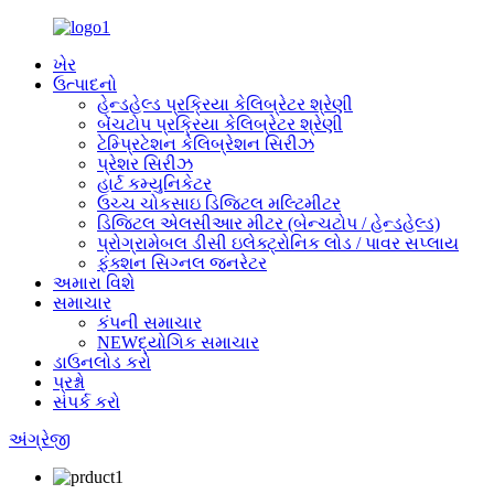
ખેર
ઉત્પાદનો
હેન્ડહેલ્ડ પ્રક્રિયા કેલિબ્રેટર શ્રેણી
બેંચટોપ પ્રક્રિયા કેલિબ્રેટર શ્રેણી
ટેમ્પ્રિટેશન કેલિબ્રેશન સિરીઝ
પ્રેશર સિરીઝ
હાર્ટ કમ્યુનિકેટર
ઉચ્ચ ચોકસાઇ ડિજિટલ મલ્ટિમીટર
ડિજિટલ એલસીઆર મીટર (બેન્ચટોપ / હેન્ડહેલ્ડ)
પ્રોગ્રામેબલ ડીસી ઇલેક્ટ્રોનિક લોડ / પાવર સપ્લાય
ફંક્શન સિગ્નલ જનરેટર
અમારા વિશે
સમાચાર
કંપની સમાચાર
NEWદ્યોગિક સમાચાર
ડાઉનલોડ કરો
પ્રશ્નો
સંપર્ક કરો
અંગ્રેજી