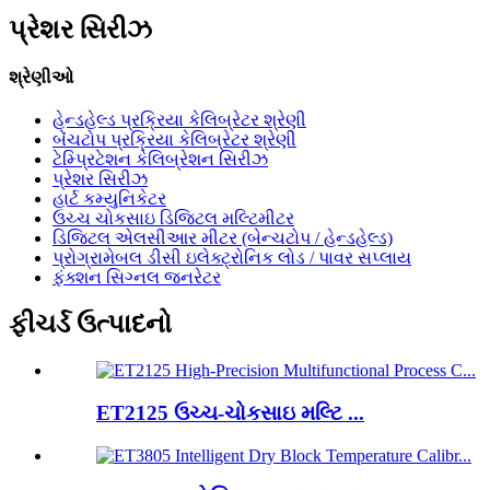
પ્રેશર સિરીઝ
શ્રેણીઓ
હેન્ડહેલ્ડ પ્રક્રિયા કેલિબ્રેટર શ્રેણી
બેંચટોપ પ્રક્રિયા કેલિબ્રેટર શ્રેણી
ટેમ્પ્રિટેશન કેલિબ્રેશન સિરીઝ
પ્રેશર સિરીઝ
હાર્ટ કમ્યુનિકેટર
ઉચ્ચ ચોકસાઇ ડિજિટલ મલ્ટિમીટર
ડિજિટલ એલસીઆર મીટર (બેન્ચટોપ / હેન્ડહેલ્ડ)
પ્રોગ્રામેબલ ડીસી ઇલેક્ટ્રોનિક લોડ / પાવર સપ્લાય
ફંક્શન સિગ્નલ જનરેટર
ફીચર્ડ ઉત્પાદનો
ET2125 ઉચ્ચ-ચોકસાઇ મલ્ટિ ...