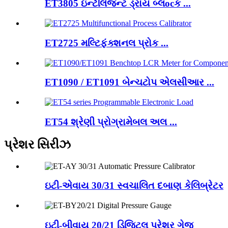
ET3805 ઇન્ટેલિજન્ટ ડ્રાય બ્લocક ...
ET2725 મલ્ટિફંક્શનલ પ્રોક ...
ET1090 / ET1091 બેન્ચટોપ એલસીઆર ...
ET54 શ્રેણી પ્રોગ્રામેબલ અલ ...
પ્રેશર સિરીઝ
ઇટી-એવાય 30/31 સ્વચાલિત દબાણ કેલિબ્રેટર
ઇટી-બીવાય 20/21 ડિજિટલ પ્રેશર ગેજ