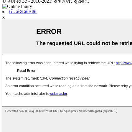
© ક©પિરાઇટ - 2010-2021: સર્વાધિકાર સુરક્ષિત.
ઈ - મેલ મોકલો
x