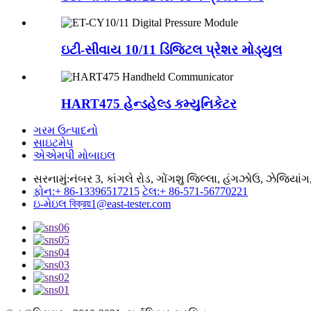
ઇટી-સીવાય 10/11 ડિજિટલ પ્રેશર મોડ્યુલ
HART475 હેન્ડહેલ્ડ કમ્યુનિકેટર
ગરમ ઉત્પાદનો
સાઇટમેપ
એએમપી મોબાઇલ
સરનામું:
નંબર 3, કાંગલે રોડ, ગોંગશુ જિલ્લા, હંગઝોઉ, ઝેજિયાં
ફોન:
+ 86-13396517215
ટેલ:
+ 86-571-56770221
ઇ-મેઇલ
বিক্রয়1@east-tester.com