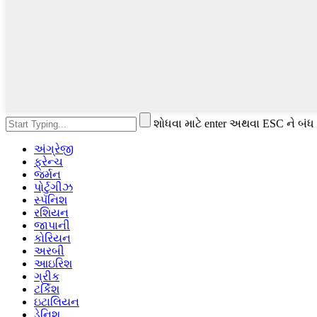
શોધવા માટે enter અથવા ESC ને બંધ
અંગ્રેજી
ફ્રેન્ચ
જર્મન
પોર્ટુગીઝ
સ્પૅનિશ
રશિયન
જાપાની
કોરિયન
અરબી
આઇરિશ
ગ્રીક
ટર્કિશ
ઇટાલિયન
ડેનિશ