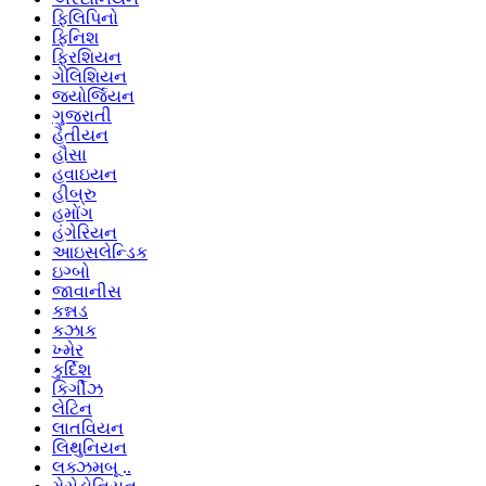
ફિલિપિનો
ફિનિશ
ફ્રિશિયન
ગેલિશિયન
જ્યોર્જિયન
ગુજરાતી
હૈતીયન
હૌસા
હવાઇયન
હીબ્રુ
હમોંગ
હંગેરિયન
આઇસલેન્ડિક
ઇગ્બો
જાવાનીસ
કન્નડ
કઝાક
ખ્મેર
કુર્દિશ
કિર્ગીઝ
લેટિન
લાતવિયન
લિથુનિયન
લક્ઝમબૂ ..